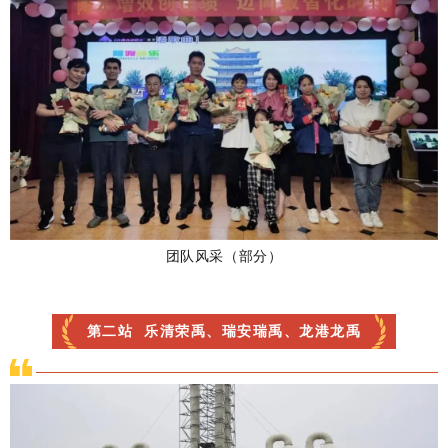
团队风采（部分）
第二站
乐清荣禹、瑞安瑞禹、龙港龙禹