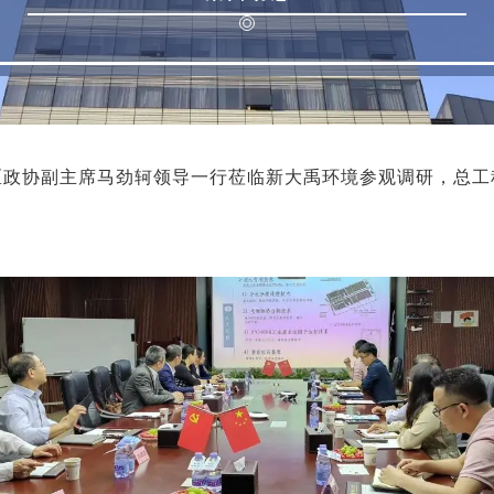
埔区政协副主席马劲轲领导一行莅临新大禹环境参观调研，总