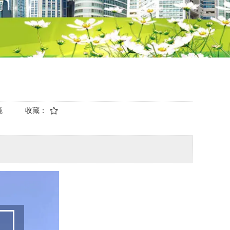
境
收藏：