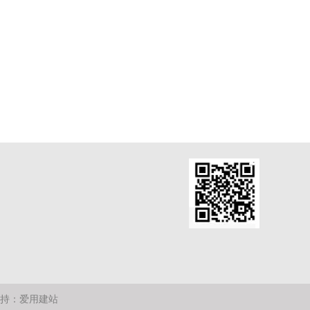
持：
爱用建站