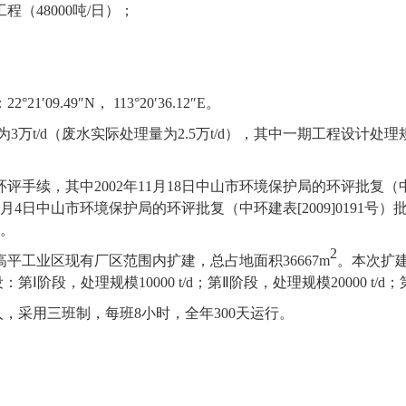
工程（
48000
吨
/
日）；
：
22°21′09.49″N
，
113°20′36.12″E
。
为
3
万
t/d
（废水实际处理量为
2.5
万
t/d
），其中一期工程设计处理
环评手续，其中
2002
年
11
月
18
日中山市环境保护局的环评批复（
月
4
日中山市环境保护局的环评批复（中环建表
[2009]0191
号）
。
2
高平工业区现有厂区范围内扩建，总占地面积
36667
m
。
本次扩
：第Ⅰ阶段，处理规模
10000 t/d
；第Ⅱ阶段，处理规模
20000 t/d
；
人，采用三班制，每班
8
小时，全年
300
天运行。