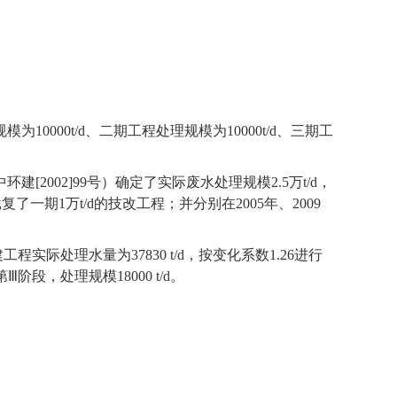
规模为
10000t/d
、二期工程处理规模为
10000t/d
、三期工
中环建
[2002]99
号）确定了实际废水处理规模
2.5
万
t/d
，
批复了一期
1
万
t/d
的技改工程；并分别在
2005
年、
2009
建工程实际处理水量为
37830 t/d
，按变化系数
1.26
进行
第Ⅲ阶段，处理规模
18000 t/d
。