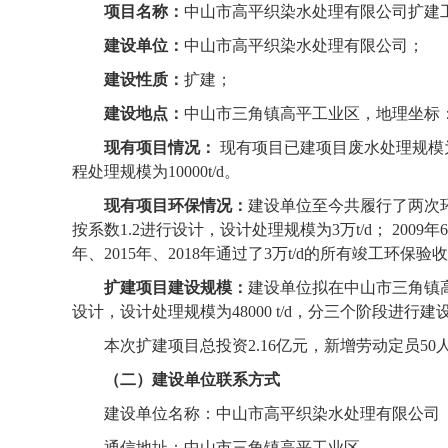
项目名称：
中山市高平织染水处理有限公司扩建
建设单位：
中山市高平织染水处理有限公司；
建设性质：
扩建；
建设地点：
中山市三角镇高平工业区，地理坐标
现有项目情况：
现有项目已建项目废水处理规模
程处理规模为
10000t/d
。
现有项目环保情况：
建设单位至今共履行了两次
按系数
1.2
进行设计，设计处理规模为
3
万
t/d
；
2009
年
6
年、
2015
年、
2018
年通过了
3
万
t/d
的所有竣工环保验收
扩建项目建设规模：
建设单位拟在中山市三角镇
设计，设计处理规模为
48000 t/d
，分三个阶段进行建设
本次扩建项目总投资
2.16
亿元，新增劳动定员
50
（二）建设单位联系方式
建设单位名称：中山市高平织染水处理有限公司
通信地址：中山市三角镇高平工业区