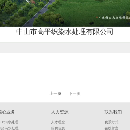
中山市高平织染水处理有限公司
上一页
下一页
核心业务
人力资源
联系我们
PCB污水处理
人才理念
联系方式
印染污水处理
招聘信息
在线留言