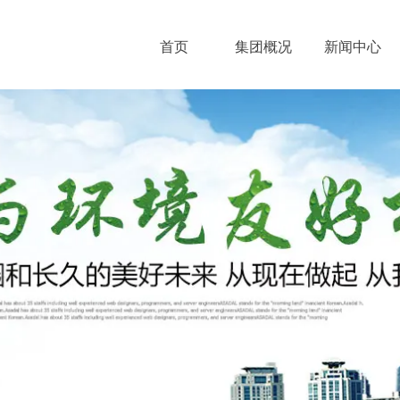
首页
集团概况
新闻中心